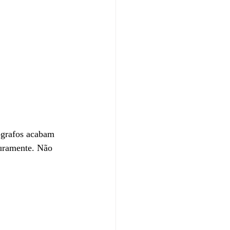
tógrafos acabam 
turamente. Não 