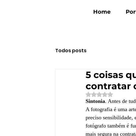
Home
Por
Todos posts
5 coisas q
contratar 
Avaliado com NaN d
Sintonia
. Antes de tud
A fotografia é uma art
preciso sensibilidade,
fotógrafo também é fun
mais segura na contrat