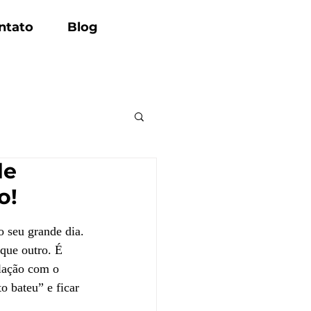
ntato
Blog
de
o!
o seu grande dia. 
 que outro. É 
elação com o 
 bateu” e ficar 