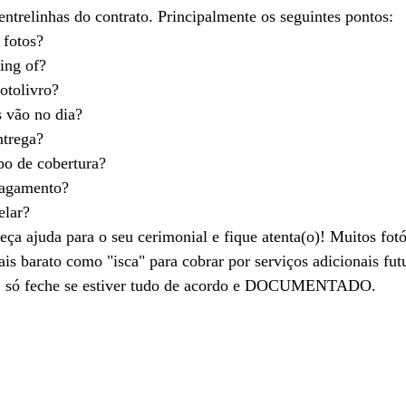
entrelinhas do contrato. Principalmente os seguintes pontos:
 fotos? 
ing of? 
otolivro? 
s vão no dia? 
ntrega? 
po de cobertura? 
pagamento? 
elar?
eça ajuda para o seu cerimonial e fique atenta(o)! Muitos fo
is barato como "isca" para cobrar por serviços adicionais fu
se, só feche se estiver tudo de acordo e DOCUMENTADO. 