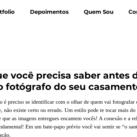
tfolio
Depoimentos
Quem Sou
Co
ue você precisa saber antes 
o fotógrafo do seu casament
e 5 estrelas.
o é preciso se identificar com o olhar de quem vai fotografar 
e, não existe certo ou errado. Um estilo pode te tocar mais do
 e que as imagens entregues encantem vocês! A conexão e a r
damental! Em um bate-papo prévio você vai sentir se “o santo
ação.